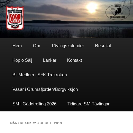
Hoppa
Hoppa
till
till
primärt
sekundärt
innehåll
innehåll
Sfktrekroken
Huvudmeny
Hem
Om
Tävlingskalender
Resultat
Köp o Sälj
Länkar
Kontakt
Bli Medlem i SFK Trekroken
Vasar i Grumsfjorden/Borgviksjön
SM i Gäddtrolling 2026
Tidigare SM Tävlingar
MÅNADSARKIV:
AUGUSTI 2019