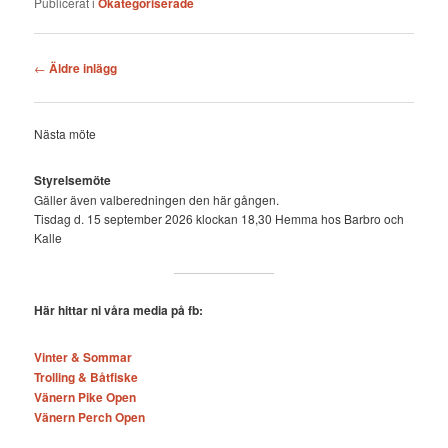
Publicerat i
Okategoriserade
Inläggsnavigering
←
Äldre inlägg
Nästa möte
Styrelsemöte
Gäller även valberedningen den här gången.
Tisdag d. 15 september 2026 klockan 18,30 Hemma hos Barbro och
Kalle
Här hittar ni våra media på fb:
Vinter & Sommar
Trolling & Båtfiske
Vänern Pike Open
Vänern Perch Open