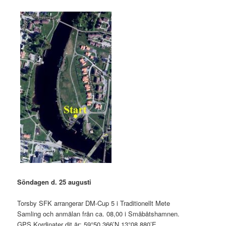
Söndagen d. 25 augusti
Torsby SFK arrangerar DM-Cup 5 i Traditionellt Mete
Samling och anmälan från ca. 08,00 i Småbåtshamnen.
GPS Kordinater dit är: 59°50.366’N 13°08.880’E