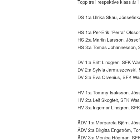
Topp tre i respektive klass är i v
DS 1:a Ulrika Skau, Jössefisk
HS 1:a Per-Erik ”Perra” Olsso
HS 2:a Martin Larsson, Jössef
HS 3:a Tomas Johannesson, S
DV 1:a Britt Lindgren, SFK Wa
DV 2:a Sylvia Jarmuszewski,
DV 3:a Eva Olvenius, SFK Wa
HV 1:a Tommy Isaksson, Jösse
HV 2:a Leif Skogfelt, SFK Was
HV 3:a Ingemar Lindgren, SFK
ÄDV 1:a Margareta Björn, Jöss
ÄDV 2:a Birgitta Engström, To
ÄDV 3:a Monica Högman, SFK 