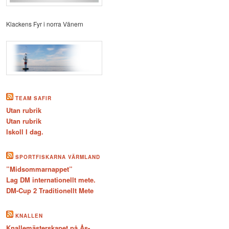
Klackens Fyr i norra Vänern
TEAM SAFIR
Utan rubrik
Utan rubrik
Iskoll I dag.
SPORTFISKARNA VÄRMLAND
”Midsommarnappet”
Lag DM internationellt mete.
DM-Cup 2 Traditionellt Mete
KNALLEN
Knallemästerskapet på Ås-