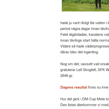
hade ju varit riktigt lite vatte
period några dagar innan tävlin
Felet åtgärdades, kanalens vatt
innan tävlings start hålla norma
Vidare så hade väderprognoser
därav blev det ingenting.
Nog om det, oavsett vad orsaken 
gratulerar Leif Skogfelt, SFK 
2646 gr.
Dagens resultat
finns nu inne
Hur det gick i DM-Cup Mete tot
Den listan återkommer vi med,