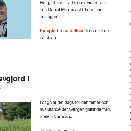
Här gratulerar vi Dennis Einarsson
och Daniel Malmqvist till den här
delsegern.
Komplett resultatlista
finns nu inne
på sidan.
vgjord !
n
I dag var det dags för den femte och
avslutande deltävlingen gällande trad.
metet i Värmland.
Tävlingsvattnet var