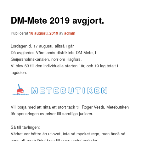
DM-Mete 2019 avgjort.
Publicerat
18 augusti, 2019
av
admin
Lördagen d. 17 augusti, alltså i går.
Då avgjordes Värmlands distriktets DM-Mete, i
Geijersholmskanalen, norr om Hagfors.
Vi blev 63 till den individuella starten i år, och 19 lag totalt i
lagdelen.
Vill börja med att rikta ett stort tack till Roger Vestli, Metebutiken
för sponsringen av priser till samtliga juniorer.
Så till tävlingen:
Vädret var bättre än utlovat, inte så mycket regn, men ändå så
pass att regnkläder kom till pass under perioder.