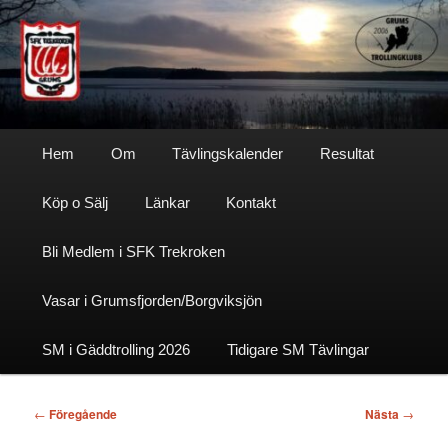
Hoppa
till
primärt
innehåll
Sfktrekroken
Huvudmeny
Hem
Om
Tävlingskalender
Resultat
Köp o Sälj
Länkar
Kontakt
Bli Medlem i SFK Trekroken
Vasar i Grumsfjorden/Borgviksjön
SM i Gäddtrolling 2026
Tidigare SM Tävlingar
Inläggsnavigering
←
Föregående
Nästa
→