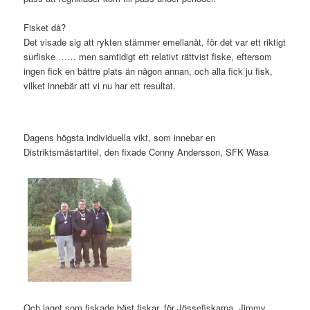
Fisket då?
Det visade sig att rykten stämmer emellanåt, för det var ett riktigt
surfiske …… men samtidigt ett relativt rättvist fiske, eftersom
ingen fick en bättre plats än någon annan, och alla fick ju fisk,
vilket innebär att vi nu har ett resultat.
Dagens högsta individuella vikt, som innebar en
Distriktsmästartitel, den fixade Conny Andersson, SFK Wasa
Och laget som fiskade bäst fiskar, för Jössefiskarna, Jimmy