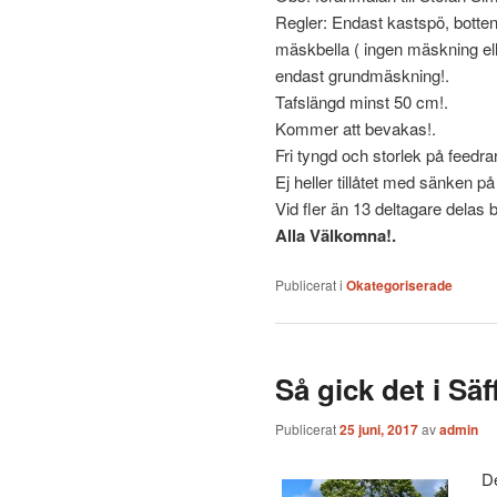
Regler: Endast kastspö, botten
mäskbella ( ingen mäskning elle
endast grundmäskning!.
Tafslängd minst 50 cm!.
Kommer att bevakas!.
Fri tyngd och storlek på feedra
Ej heller tillåtet med sänken på
Vid fler än 13 deltagare delas b
Alla Välkomna!.
Publicerat i
Okategoriserade
Så gick det i Säff
Publicerat
25 juni, 2017
av
admin
De