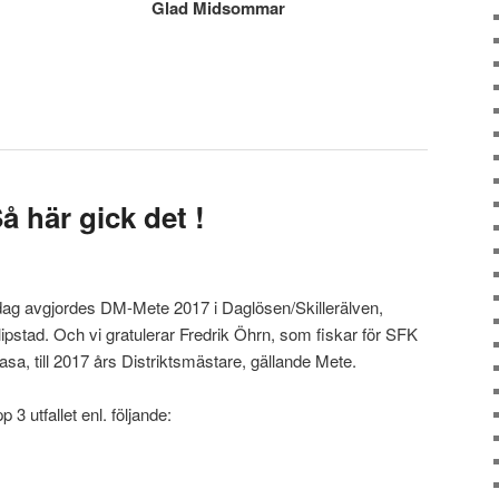
Glad Midsommar
 här gick det !
dag avgjordes DM-Mete 2017 i Daglösen/Skillerälven,
lipstad. Och vi gratulerar Fredrik Öhrn, som fiskar för SFK
sa, till 2017 års Distriktsmästare, gällande Mete.
3 utfallet enl. följande: