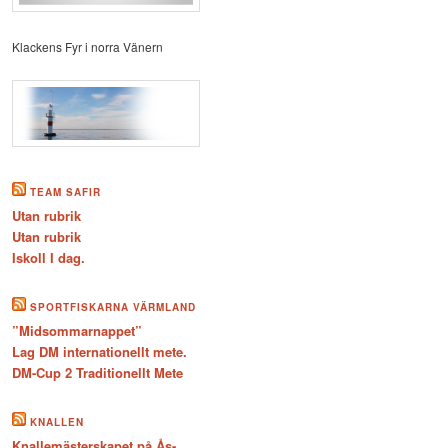
Klackens Fyr i norra Vänern
TEAM SAFIR
Utan rubrik
Utan rubrik
Iskoll I dag.
SPORTFISKARNA VÄRMLAND
”Midsommarnappet”
Lag DM internationellt mete.
DM-Cup 2 Traditionellt Mete
KNALLEN
Knallemästerskapet på Ås-