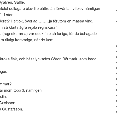
Byälven, Säffle.
talet deltagare blev lite bättre än förväntat, vi blev nämligen
 till start.
ädret? Helt ok, överlag………ja förutom en massa vind,
h så klart några rejäla regnskurar.
 (regnskurarna) var dock inte så farliga, för de behagade
ra riktigt kortvariga, när de kom.
 kroka fisk, och bäst lyckades Sören Börmark, som hade
eger.
lemmar?
gar inom topp 3, nämligen:
odin.
 Axelsson.
a Gustafsson.