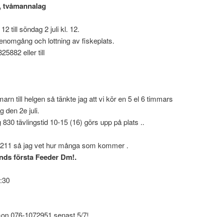
s, tvåmannalag
12 till söndag 2 juli kl. 12.
genomgång och lottning av fiskeplats.
5882 eller till
arn till helgen så tänkte jag att vi kör en 5 el 6 timmars
 den 2e juli.
 830 tävlingstid 10-15 (16) görs upp på plats ..
3211 så jag vet hur många som kommer .
ands första Feeder Dm!.
8:30
imon 076-1072951 senast 5/7!.