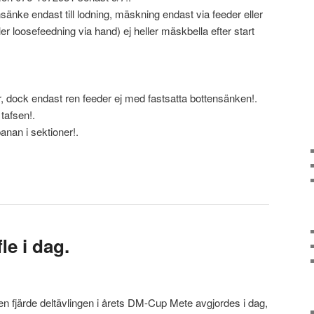
sänke endast till lodning, mäskning endast via feeder eller
r loosefeedning via hand) ej heller mäskbella efter start
r, dock endast ren feeder ej med fastsatta bottensänken!.
 tafsen!.
anan i sektioner!.
le i dag.
n fjärde deltävlingen i årets DM-Cup Mete avgjordes i dag,