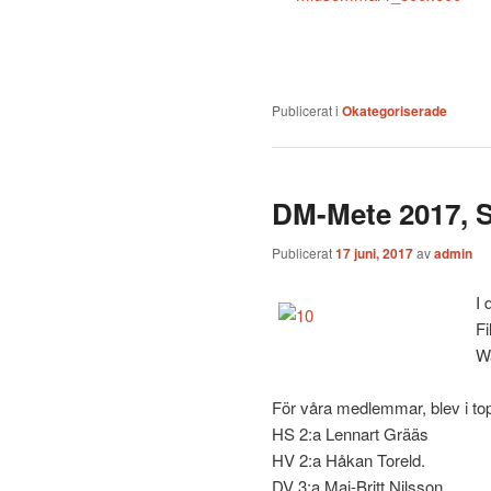
Publicerat i
Okategoriserade
DM-Mete 2017, Så
Publicerat
17 juni, 2017
av
admin
I 
Fi
Wa
För våra medlemmar, blev i topp 
HS 2:a Lennart Grääs
HV 2:a Håkan Toreld.
DV 3:a Maj-Britt Nilsson.