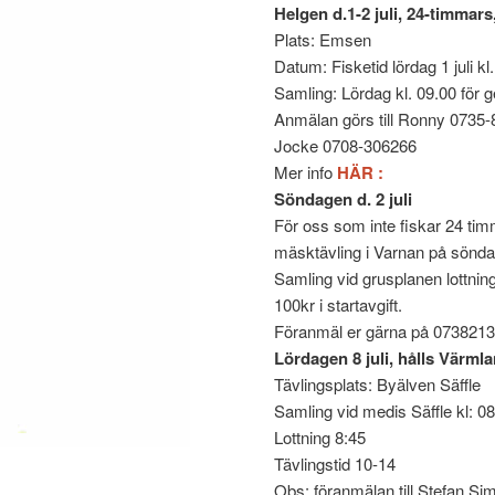
Helgen d.1-2 juli, 24-timmar
Plats: Emsen
Datum: Fisketid lördag 1 juli kl. 
Samling: Lördag kl. 09.00 för 
Anmälan görs till Ronny 0735-82
Jocke 0708-306266
Mer info
HÄR :
Söndagen d. 2 juli
För oss som inte fiskar 24 timm
mäsktävling i Varnan på söndag
Samling vid grusplanen lottning
100kr i startavgift.
Föranmäl er gärna på 073821
Lördagen 8 juli, hålls Värml
Tävlingsplats: Byälven Säffle
Samling vid medis Säffle kl: 0
Lottning 8:45
Tävlingstid 10-14
Obs: föranmälan till Stefan S