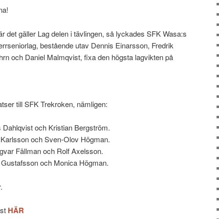
na!
r det gäller Lag delen i tävlingen, så lyckades SFK Wasa:s
rrseniorlag, bestående utav Dennis Einarsson, Fredrik
rn och Daniel Malmqvist, fixa den högsta lagvikten på
atser till SFK Trekroken, nämligen:
Dahlqvist och Kristian Bergström.
n Karlsson och Sven-Olov Högman.
gvar Fällman och Rolf Axelsson.
ga Gustafsson och Monica Högman.
.
ast
HÄR