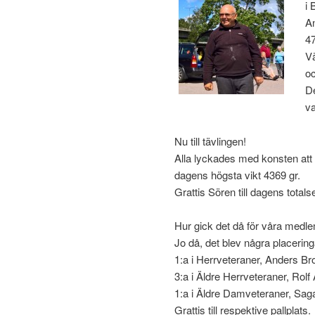
i 
An
47
V
oc
De
va
Nu till tävlingen!
Alla lyckades med konsten att
dagens högsta vikt 4369 gr.
Grattis Sören till dagens totals
Hur gick det då för våra med
Jo då, det blev några placerin
1:a i Herrveteraner, Anders Br
3:a i Äldre Herrveteraner, Rolf
1:a i Äldre Damveteraner, Sag
Grattis till respektive pallplats.