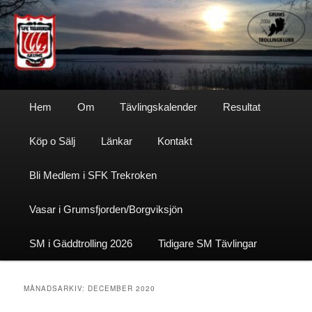
Hoppa
Hoppa
till
till
primärt
sekundärt
innehåll
innehåll
Sfktrekroken
Huvudmeny
Hem
Om
Tävlingskalender
Resultat
Köp o Sälj
Länkar
Kontakt
Bli Medlem i SFK Trekroken
Vasar i Grumsfjorden/Borgviksjön
SM i Gäddtrolling 2026
Tidigare SM Tävlingar
MÅNADSARKIV:
DECEMBER 2020