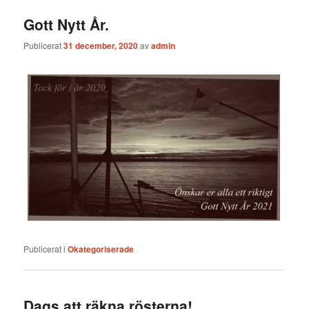
Gott Nytt År.
Publicerat
31 december, 2020
av
admin
Publicerat i
Okategoriserade
Dags att räkna rösterna!