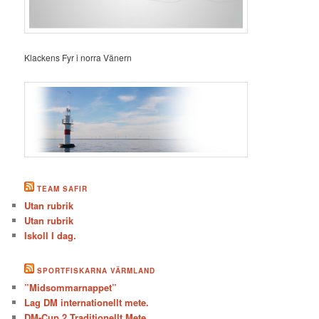
Klackens Fyr i norra Vänern
TEAM SAFIR
Utan rubrik
Utan rubrik
Iskoll I dag.
SPORTFISKARNA VÄRMLAND
”Midsommarnappet”
Lag DM internationellt mete.
DM-Cup 2 Traditionellt Mete