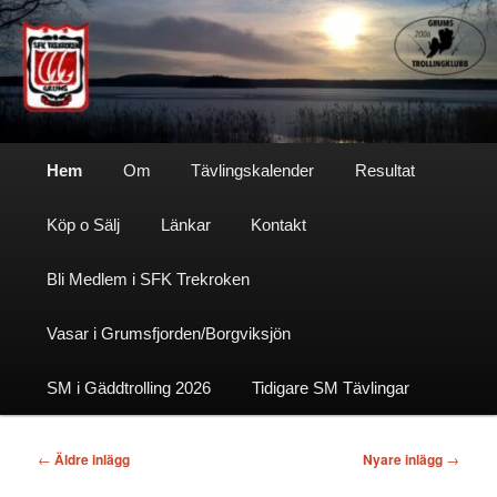
Hoppa
Hoppa
till
till
primärt
sekundärt
innehåll
innehåll
Sfktrekroken
Huvudmeny
Hem
Om
Tävlingskalender
Resultat
Köp o Sälj
Länkar
Kontakt
Bli Medlem i SFK Trekroken
Vasar i Grumsfjorden/Borgviksjön
SM i Gäddtrolling 2026
Tidigare SM Tävlingar
Inläggsnavigering
←
Äldre inlägg
Nyare inlägg
→