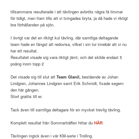
tillsammans resulterade i att tävlingen avbröts några få timmar
för tidigt, men fram tills att vi tvingades bryta, ja då hade vi riktigt
bra förhållanden på sjön.
I övrigt var det en riktigt kul tävling, där samtliga deltagande
team hade en fångst att redovisa, vilket i sin tur innebär att vi nu
har ett resultat.
Resultatet visade sig vara riktigt jämt, och det skilde endast 5
poäng inom topp 2
Det visade sig till slut att
Team Glanil,
bestående av Johan
Lindgren, Johannes Lindgren samt Erik Schmidt, fixade segern
den här gången.
Stort grattis till er.
Tack även till samtliga deltagare för en mycket trevlig tävling.
Komplett resultat från Sommarträffen hittar du
HÄR
:
Tävlingen ingick även i vår KM-serie i Trolling.