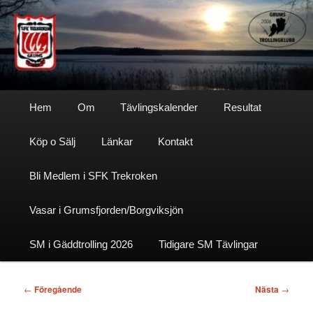
Hoppa
till
primärt
innehåll
Sfktrekroken
Huvudmeny
Hem
Om
Tävlingskalender
Resultat
Köp o Sälj
Länkar
Kontakt
Bli Medlem i SFK Trekroken
Vasar i Grumsfjorden/Borgviksjön
SM i Gäddtrolling 2026
Tidigare SM Tävlingar
Inläggsnavigering
←
Föregående
Nästa
→