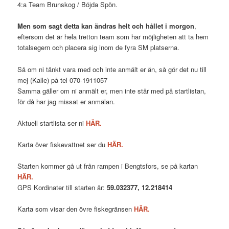
4:a Team Brunskog / Böjda Spön.
Men som sagt detta kan ändras helt och hållet i morgon
,
eftersom det är hela tretton team som har möjligheten att ta hem
totalsegern och placera sig inom de fyra SM platserna.
Så om ni tänkt vara med och inte anmält er än, så gör det nu till
mej (Kalle) på tel 070-1911057
Samma gäller om ni anmält er, men inte står med på startlistan,
för då har jag missat er anmälan.
Aktuell startlista ser ni
HÄR.
Karta över fiskevattnet ser du
HÄR.
Starten kommer gå ut från rampen i Bengtsfors, se på kartan
HÄR.
GPS Kordinater till starten är:
59.032377, 12.218414
Karta som visar den övre fiskegränsen
HÄR.