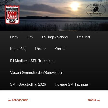
Hoppa
till
primärt
innehåll
Sfktrekroken
Huvudmeny
Hem
Om
Tävlingskalender
Resultat
Köp o Sälj
Länkar
Kontakt
Bli Medlem i SFK Trekroken
Vasar i Grumsfjorden/Borgviksjön
SM i Gäddtrolling 2026
Tidigare SM Tävlingar
Inläggsnavigering
←
Föregående
Nästa
→