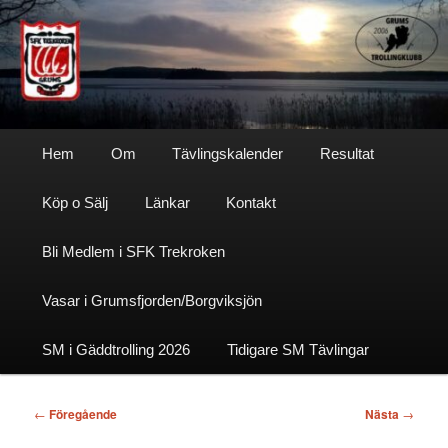
Hoppa
till
primärt
innehåll
Sfktrekroken
Huvudmeny
Hem
Om
Tävlingskalender
Resultat
Köp o Sälj
Länkar
Kontakt
Bli Medlem i SFK Trekroken
Vasar i Grumsfjorden/Borgviksjön
SM i Gäddtrolling 2026
Tidigare SM Tävlingar
Inläggsnavigering
←
Föregående
Nästa
→