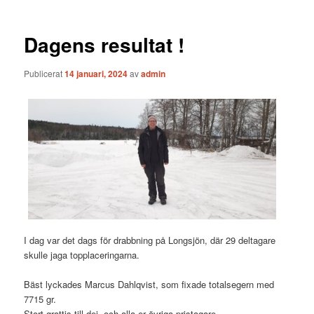
Dagens resultat !
Publicerat
14 januari, 2024
av
admin
I dag var det dags för drabbning på Longsjön, där 29 deltagare
skulle jaga topplaceringarna.
Bäst lyckades Marcus Dahlqvist, som fixade totalsegern med
7715 gr.
Stort grattis till dej, och alla er övriga pristagare.