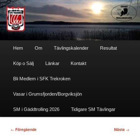
Hoppa
till
primärt
innehåll
Sfktrekroken
Huvudmeny
Hem
Om
Tävlingskalender
Resultat
Köp o Sälj
Länkar
Kontakt
Bli Medlem i SFK Trekroken
Vasar i Grumsfjorden/Borgviksjön
SM i Gäddtrolling 2026
Tidigare SM Tävlingar
Inläggsnavigering
←
Föregående
Nästa
→