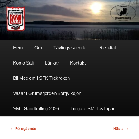
Hoppa
till
primärt
innehåll
Sfktrekroken
Huvudmeny
Hem
Om
Tävlingskalender
Resultat
Köp o Sälj
Länkar
Kontakt
Bli Medlem i SFK Trekroken
Vasar i Grumsfjorden/Borgviksjön
SM i Gäddtrolling 2026
Tidigare SM Tävlingar
Inläggsnavigering
←
Föregående
Nästa
→