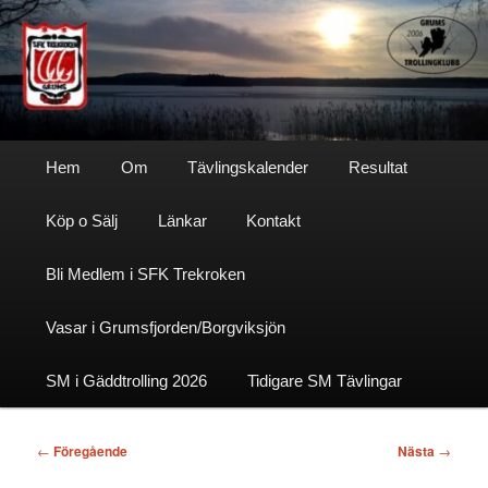
Hoppa
till
primärt
innehåll
Sfktrekroken
Huvudmeny
Hem
Om
Tävlingskalender
Resultat
Köp o Sälj
Länkar
Kontakt
Bli Medlem i SFK Trekroken
Vasar i Grumsfjorden/Borgviksjön
SM i Gäddtrolling 2026
Tidigare SM Tävlingar
Inläggsnavigering
←
Föregående
Nästa
→