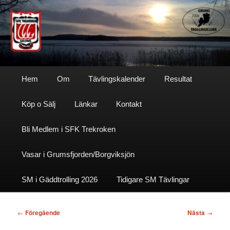
Hoppa
till
primärt
innehåll
Sfktrekroken
Huvudmeny
Hem
Om
Tävlingskalender
Resultat
Köp o Sälj
Länkar
Kontakt
Bli Medlem i SFK Trekroken
Vasar i Grumsfjorden/Borgviksjön
SM i Gäddtrolling 2026
Tidigare SM Tävlingar
Inläggsnavigering
←
Föregående
Nästa
→