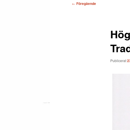
Inläggsnavigering
←
Föregående
Hög 
Tra
Publicerat
2