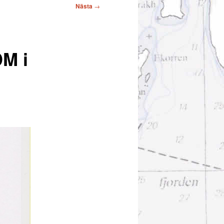
Nästa
→
DM i