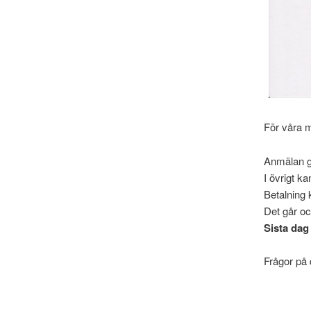
För våra m
Anmälan gö
I övrigt k
Betalning k
Det går oc
Sista dag
Frågor på 