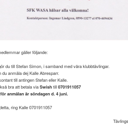
edlemmar gäller följande:
r du till Stefan Simon, i samband med våra klubbtävlingar.
an du anmäla dej Kalle Abresparr.
ontant till antingen Stefan eller Kalle.
kså bra att betala via
Swish
till
0701911057
 för anmälan är söndagen d. 4 juni.
detta, ring Kalle 0701911057
Tävling