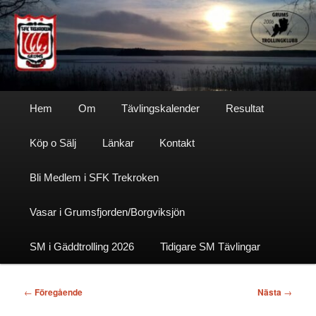
Hoppa
till
primärt
innehåll
Sfktrekroken
Huvudmeny
Hem
Om
Tävlingskalender
Resultat
Köp o Sälj
Länkar
Kontakt
Bli Medlem i SFK Trekroken
Vasar i Grumsfjorden/Borgviksjön
SM i Gäddtrolling 2026
Tidigare SM Tävlingar
Inläggsnavigering
←
Föregående
Nästa
→