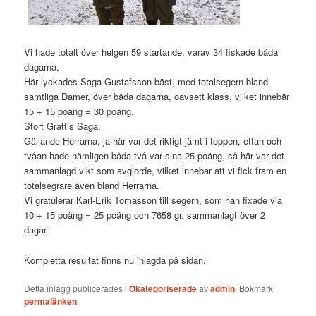
Vi hade totalt över helgen 59 startande, varav 34 fiskade båda
dagarna.
Här lyckades Saga Gustafsson bäst, med totalsegern bland
samtliga Damer, över båda dagarna, oavsett klass, vilket innebär
15 + 15 poäng = 30 poäng.
Stort Grattis Saga.
Gällande Herrarna, ja här var det riktigt jämt i toppen, ettan och
tvåan hade nämligen båda två var sina 25 poäng, så här var det
sammanlagd vikt som avgjorde, vilket innebar att vi fick fram en
totalsegrare även bland Herrarna.
Vi gratulerar Karl-Erik Tomasson till segern, som han fixade via
10 + 15 poäng = 25 poäng och 7658 gr. sammanlagt över 2
dagar.
Kompletta resultat finns nu inlagda på sidan.
Detta inlägg publicerades i
Okategoriserade
av
admin
. Bokmärk
permalänken
.