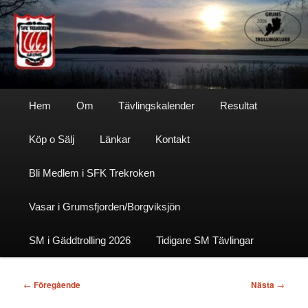
Hoppa
till
primärt
innehåll
Sfktrekroken
Huvudmeny
Hem
Om
Tävlingskalender
Resultat
Köp o Sälj
Länkar
Kontakt
Bli Medlem i SFK Trekroken
Vasar i Grumsfjorden/Borgviksjön
SM i Gäddtrolling 2026
Tidigare SM Tävlingar
Inläggsnavigering
←
Föregående
Nästa
→