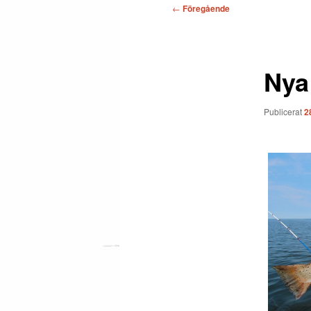
Inläggsnavigering
←
Föregående
Nya 
Publicerat
2