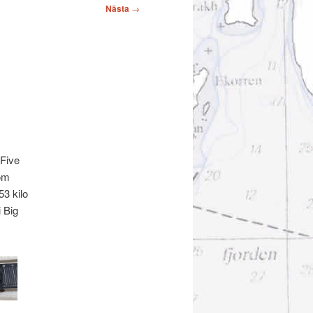
Nästa
→
 Five
som
53 kilo
i Big