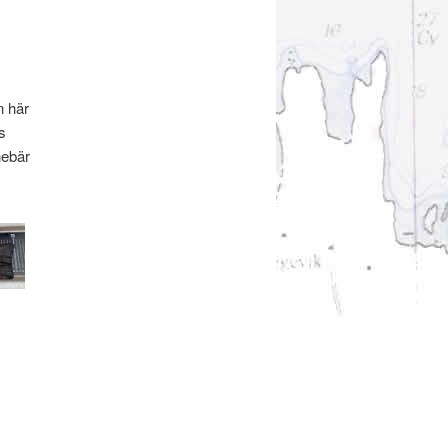
n här
s
nnebär