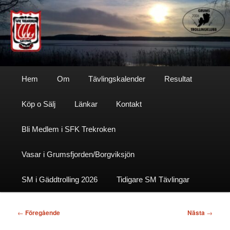
Hoppa
till
primärt
innehåll
Sfktrekroken
Huvudmeny
Hem
Om
Tävlingskalender
Resultat
Köp o Sälj
Länkar
Kontakt
Bli Medlem i SFK Trekroken
Vasar i Grumsfjorden/Borgviksjön
SM i Gäddtrolling 2026
Tidigare SM Tävlingar
Inläggsnavigering
←
Föregående
Nästa
→