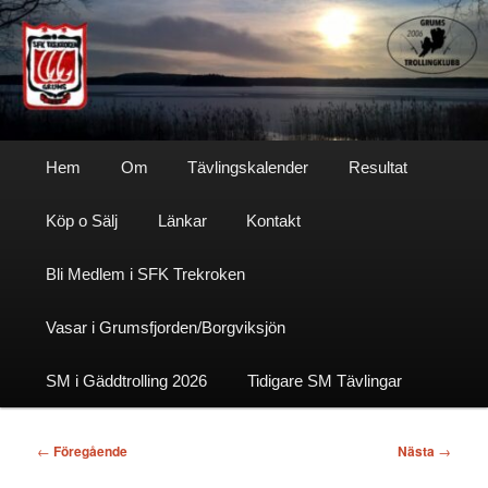
Hoppa
till
primärt
innehåll
Sfktrekroken
Huvudmeny
Hem
Om
Tävlingskalender
Resultat
Köp o Sälj
Länkar
Kontakt
Bli Medlem i SFK Trekroken
Vasar i Grumsfjorden/Borgviksjön
SM i Gäddtrolling 2026
Tidigare SM Tävlingar
Inläggsnavigering
←
Föregående
Nästa
→