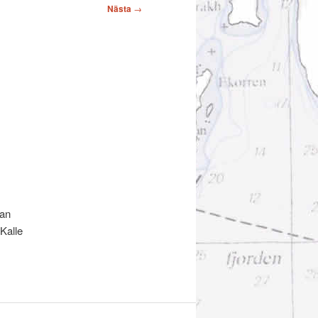
Nästa
→
kan
Kalle