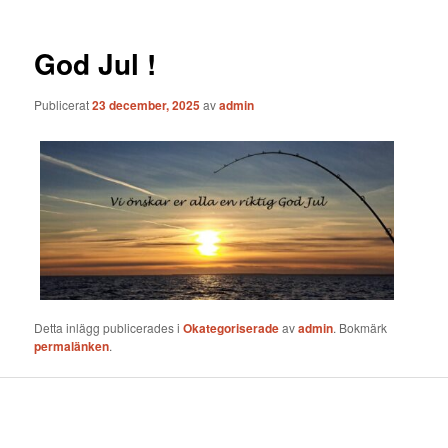
God Jul !
Publicerat
23 december, 2025
av
admin
Detta inlägg publicerades i
Okategoriserade
av
admin
. Bokmärk
permalänken
.