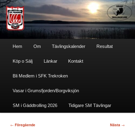
Hoppa
till
primärt
innehåll
Sfktrekroken
Huvudmeny
Hem
Om
Tävlingskalender
Resultat
Köp o Sälj
Länkar
Kontakt
Bli Medlem i SFK Trekroken
Vasar i Grumsfjorden/Borgviksjön
SM i Gäddtrolling 2026
Tidigare SM Tävlingar
Inläggsnavigering
←
Föregående
Nästa
→