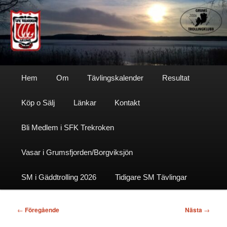
Hoppa
till
primärt
innehåll
Sfktrekroken
Huvudmeny
Hem
Om
Tävlingskalender
Resultat
Köp o Sälj
Länkar
Kontakt
Bli Medlem i SFK Trekroken
Vasar i Grumsfjorden/Borgviksjön
SM i Gäddtrolling 2026
Tidigare SM Tävlingar
Inläggsnavigering
←
Föregående
Nästa
→