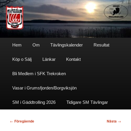
Hoppa
till
primärt
innehåll
Sfktrekroken
Huvudmeny
Hem
Om
Tävlingskalender
Resultat
Köp o Sälj
Länkar
Kontakt
Bli Medlem i SFK Trekroken
Vasar i Grumsfjorden/Borgviksjön
SM i Gäddtrolling 2026
Tidigare SM Tävlingar
Inläggsnavigering
←
Föregående
Nästa
→