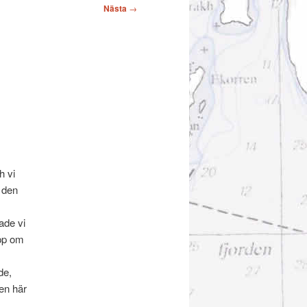
Nästa
→
h vi
 den
ade vi
upp om
de,
den här