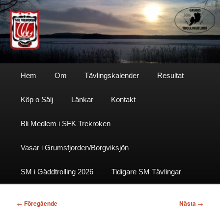
Hoppa
till
primärt
innehåll
Sfktrekroken
Huvudmeny
Hem
Om
Tävlingskalender
Resultat
Köp o Sälj
Länkar
Kontakt
Bli Medlem i SFK Trekroken
Vasar i Grumsfjorden/Borgviksjön
SM i Gäddtrolling 2026
Tidigare SM Tävlingar
Inläggsnavigering
←
Föregående
Nästa
→