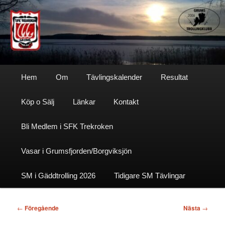
Hoppa
till
primärt
innehåll
Sfktrekroken
Huvudmeny
Hem
Om
Tävlingskalender
Resultat
Köp o Sälj
Länkar
Kontakt
Bli Medlem i SFK Trekroken
Vasar i Grumsfjorden/Borgviksjön
SM i Gäddtrolling 2026
Tidigare SM Tävlingar
Inläggsnavigering
←
Föregående
Nästa
→