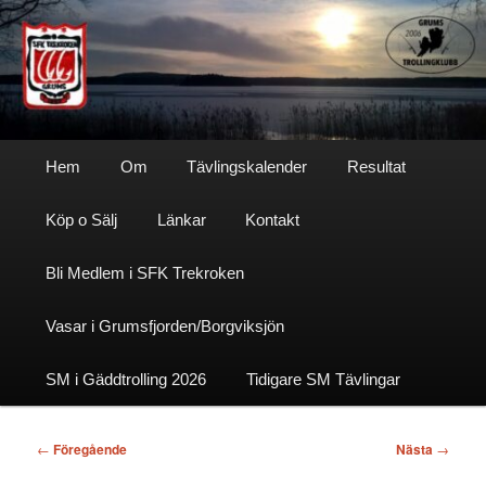
Hoppa
till
primärt
innehåll
Sfktrekroken
Huvudmeny
Hem
Om
Tävlingskalender
Resultat
Köp o Sälj
Länkar
Kontakt
Bli Medlem i SFK Trekroken
Vasar i Grumsfjorden/Borgviksjön
SM i Gäddtrolling 2026
Tidigare SM Tävlingar
Inläggsnavigering
←
Föregående
Nästa
→