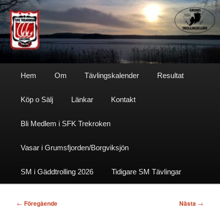
Hoppa
till
primärt
innehåll
Sfktrekroken
Huvudmeny
Hem
Om
Tävlingskalender
Resultat
Köp o Sälj
Länkar
Kontakt
Bli Medlem i SFK Trekroken
Vasar i Grumsfjorden/Borgviksjön
SM i Gäddtrolling 2026
Tidigare SM Tävlingar
Inläggsnavigering
←
Föregående
Nästa
→