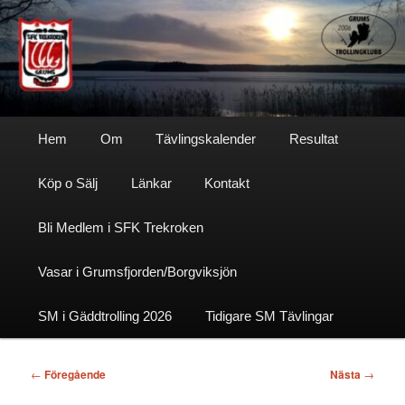
Hoppa
till
primärt
innehåll
Sfktrekroken
Huvudmeny
Hem
Om
Tävlingskalender
Resultat
Köp o Sälj
Länkar
Kontakt
Bli Medlem i SFK Trekroken
Vasar i Grumsfjorden/Borgviksjön
SM i Gäddtrolling 2026
Tidigare SM Tävlingar
Inläggsnavigering
←
Föregående
Nästa
→