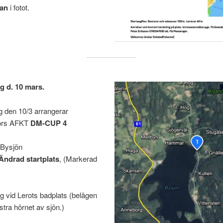
dan
i fotot.
 d. 10 mars.
 den 10/3 arrangerar
ors AFKT
DM-CUP 4
: Bysjön
ndrad startplats
, (Markerad
g vid Lerots badplats (belägen
stra hörnet av sjön.)