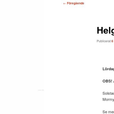
Inläggsnavigering
←
Föregående
Helg
Publicerat
6
Lördag
OBS! Ä
Solsta
Mormy
Se mer