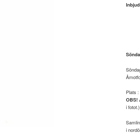
Inbju
Söndag
Söndag
Åmotf
Plats 
OBS! Ä
i fotot.)
Samlin
i nordö