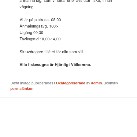
2 manna lag, som vi lottar efter avslutat fiske, innan
vägning.
Vi är på plats ca. 08,00
Anmälningsavg, 100:-
Utgång 09,30
Tävlingstid 10,00-14,00
Skruvdragare tillåtet för alla som vill.
Alla fiskesugna är Hjärtligt Välkomna.
Detta inlägg publicerades i
Okategoriserade
av
admin
. Bokmärk
permalänken
.