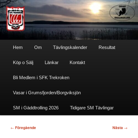
Hoppa
till
primärt
innehåll
Sfktrekroken
Huvudmeny
Hem
Om
Tävlingskalender
Resultat
Köp o Sälj
Länkar
Kontakt
Bli Medlem i SFK Trekroken
Vasar i Grumsfjorden/Borgviksjön
SM i Gäddtrolling 2026
Tidigare SM Tävlingar
Inläggsnavigering
←
Föregående
Nästa
→