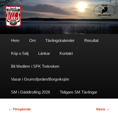
Hoppa
till
primärt
innehåll
Sfktrekroken
Huvudmeny
Hem
Om
Tävlingskalender
Resultat
Köp o Sälj
Länkar
Kontakt
Bli Medlem i SFK Trekroken
Vasar i Grumsfjorden/Borgviksjön
SM i Gäddtrolling 2026
Tidigare SM Tävlingar
Inläggsnavigering
←
Föregående
Nästa
→