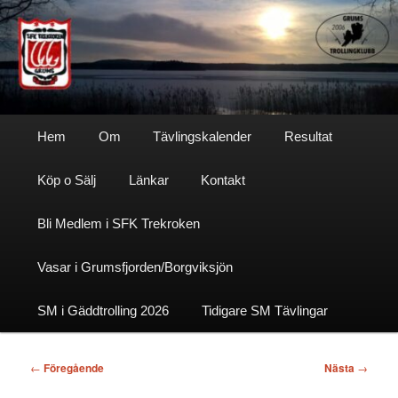
Hoppa
till
primärt
innehåll
Sfktrekroken
Huvudmeny
Hem
Om
Tävlingskalender
Resultat
Köp o Sälj
Länkar
Kontakt
Bli Medlem i SFK Trekroken
Vasar i Grumsfjorden/Borgviksjön
SM i Gäddtrolling 2026
Tidigare SM Tävlingar
Inläggsnavigering
←
Föregående
Nästa
→