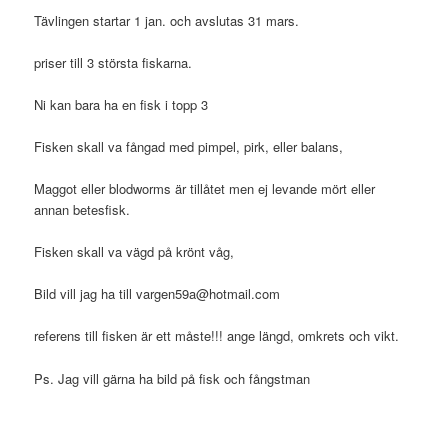
Tävlingen startar 1 jan. och avslutas 31 mars.
priser till 3 största fiskarna.
Ni kan bara ha en fisk i topp 3
Fisken skall va fångad med pimpel, pirk, eller balans,
Maggot eller blodworms är tillåtet men ej levande mört eller
annan betesfisk.
Fisken skall va vägd på krönt våg,
Bild vill jag ha till
vargen59a@hotmail.com
referens till fisken är ett måste!!! ange längd, omkrets och vikt.
Ps. Jag vill gärna ha bild på fisk och fångstman