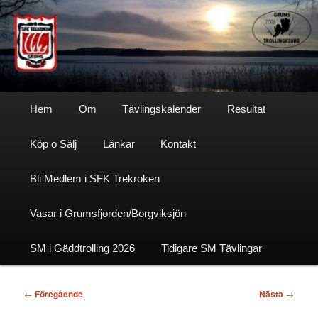
Hoppa
till
primärt
innehåll
Sfktrekroken
Huvudmeny
Hem
Om
Tävlingskalender
Resultat
Köp o Sälj
Länkar
Kontakt
Bli Medlem i SFK Trekroken
Vasar i Grumsfjorden/Borgviksjön
SM i Gäddtrolling 2026
Tidigare SM Tävlingar
Inläggsnavigering
←
Föregående
Nästa
→