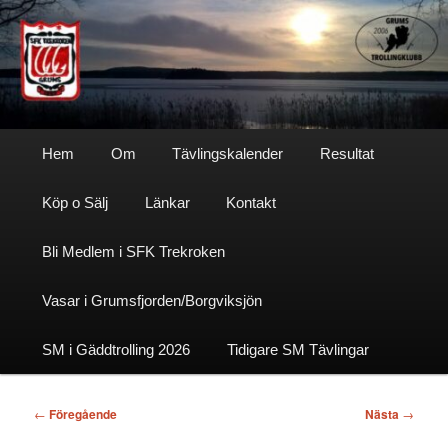
Hoppa
till
primärt
innehåll
Sfktrekroken
Huvudmeny
Hem
Om
Tävlingskalender
Resultat
Köp o Sälj
Länkar
Kontakt
Bli Medlem i SFK Trekroken
Vasar i Grumsfjorden/Borgviksjön
SM i Gäddtrolling 2026
Tidigare SM Tävlingar
Inläggsnavigering
←
Föregående
Nästa
→