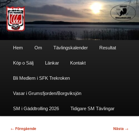
Hoppa
till
primärt
innehåll
Sfktrekroken
Huvudmeny
Hem
Om
Tävlingskalender
Resultat
Köp o Sälj
Länkar
Kontakt
Bli Medlem i SFK Trekroken
Vasar i Grumsfjorden/Borgviksjön
SM i Gäddtrolling 2026
Tidigare SM Tävlingar
Inläggsnavigering
←
Föregående
Nästa
→