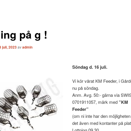
ing på g !
3 juli, 2023
av
admin
Söndag d. 16 juli.
Vi kör vårat KM Feeder, i Gård
nu på söndag.
Anm. Avg. 50:- gärna via SWISH
0701911057, märk med
”KM
Feeder”
(om ni inte har den möjligheten
det även med kontanter på plat
Lottning 09,30