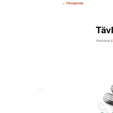
Inläggsnavigering
←
Föregående
Tävl
Publicerat
1