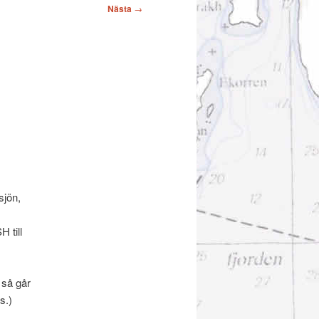
Nästa
→
sjön,
 till
 så går
s.)