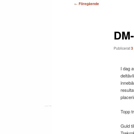
Inläggsnavigering
←
Föregående
DM-
Publicerat
3
I dag 
deltäv
innebär
resulta
placeri
Topp tr
Guld ti
Trekro