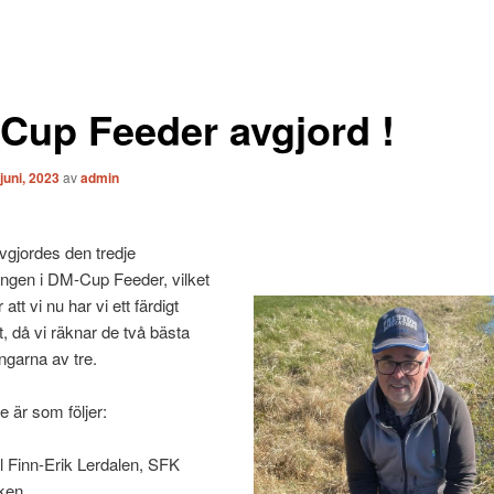
Cup Feeder avgjord !
 juni, 2023
av
admin
avgjordes den tredje
lingen i DM-Cup Feeder, vilket
 att vi nu har vi ett färdigt
t, då vi räknar de två bästa
ngarna av tre.
e är som följer:
ll Finn-Erik Lerdalen, SFK
ken