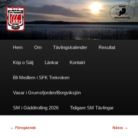
Hoppa
till
primärt
innehåll
Sfktrekroken
Huvudmeny
Hem
Om
Tävlingskalender
Resultat
Köp o Sälj
Länkar
Kontakt
Bli Medlem i SFK Trekroken
Vasar i Grumsfjorden/Borgviksjön
SM i Gäddtrolling 2026
Tidigare SM Tävlingar
Inläggsnavigering
←
Föregående
Nästa
→