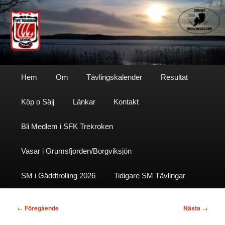
Hoppa
till
primärt
innehåll
Sfktrekroken
Huvudmeny
Hem
Om
Tävlingskalender
Resultat
Köp o Sälj
Länkar
Kontakt
Bli Medlem i SFK Trekroken
Vasar i Grumsfjorden/Borgviksjön
SM i Gäddtrolling 2026
Tidigare SM Tävlingar
Inläggsnavigering
←
Föregående
Nästa
→