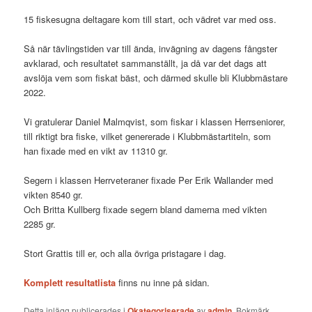
15 fiskesugna deltagare kom till start, och vädret var med oss.
Så när tävlingstiden var till ända, invägning av dagens fångster
avklarad, och resultatet sammanställt, ja då var det dags att
avslöja vem som fiskat bäst, och därmed skulle bli Klubbmästare
2022.
Vi gratulerar Daniel Malmqvist, som fiskar i klassen Herrseniorer,
till riktigt bra fiske, vilket genererade i Klubbmästartiteln, som
han fixade med en vikt av 11310 gr.
Segern i klassen Herrveteraner fixade Per Erik Wallander med
vikten 8540 gr.
Och Britta Kullberg fixade segern bland damerna med vikten
2285 gr.
Stort Grattis till er, och alla övriga pristagare i dag.
Komplett resultatlista
finns nu inne på sidan.
Detta inlägg publicerades i
Okategoriserade
av
admin
. Bokmärk