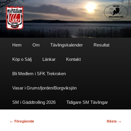
Hoppa
till
primärt
innehåll
Sfktrekroken
Huvudmeny
Hem
Om
Tävlingskalender
Resultat
Köp o Sälj
Länkar
Kontakt
Bli Medlem i SFK Trekroken
Vasar i Grumsfjorden/Borgviksjön
SM i Gäddtrolling 2026
Tidigare SM Tävlingar
Inläggsnavigering
←
Föregående
Nästa
→