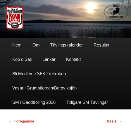
Hoppa
till
primärt
innehåll
Sfktrekroken
Huvudmeny
Hem
Om
Tävlingskalender
Resultat
Köp o Sälj
Länkar
Kontakt
Bli Medlem i SFK Trekroken
Vasar i Grumsfjorden/Borgviksjön
SM i Gäddtrolling 2026
Tidigare SM Tävlingar
Inläggsnavigering
←
Föregående
Nästa
→