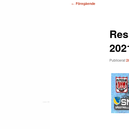
Inläggsnavigering
←
Föregående
Res
202
Publicerat
2