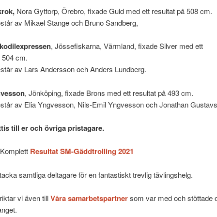
rok,
Nora Gyttorp, Örebro, fixade Guld med ett resultat på 508 cm.
står av Mikael Stange och Bruno Sandberg,
kodilexpressen
, Jössefiskarna, Värmland, fixade Silver med ett
å 504 cm.
står av Lars Andersson och Anders Lundberg.
vesson
, Jönköping, fixade Brons med ett resultat på 493 cm.
står av Elia Yngvesson, Nils-Emil Yngvesson och Jonathan Gustav
tis till er och övriga pristagare.
i Komplett
Resultat SM-Gäddtrolling 2021
tacka samtliga deltagare för en fantastiskt trevlig tävlingshelg.
riktar vi även till
Våra samarbetspartner
som var med och stöttade o
nget.