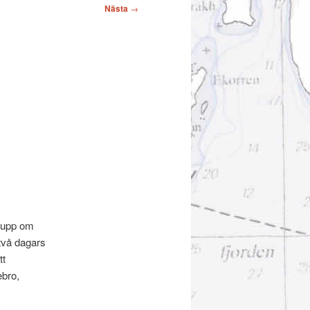
Nästa
→
e upp om
 två dagars
tt
ebro,