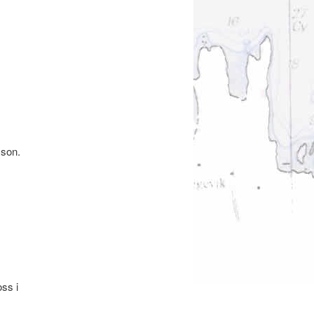
sson.
ss i