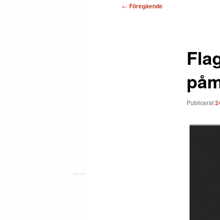
Inläggsnavigering
←
Föregående
Fla
påmi
Publicerat
2