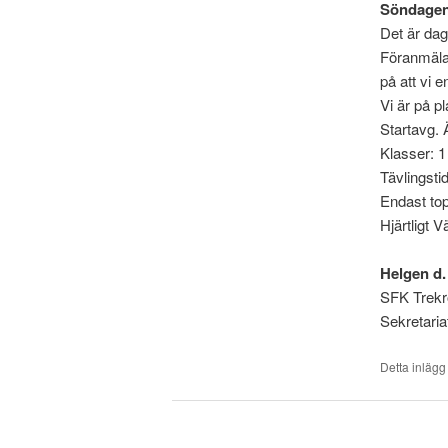
Söndagen
Det är dag
Föranmälan
på att vi e
Vi är på p
Startavg. Ä
Klasser: 
Tävlingsti
Endast topp
Hjärtligt 
Helgen d.
SFK Trekro
Sekretari
Detta inlägg