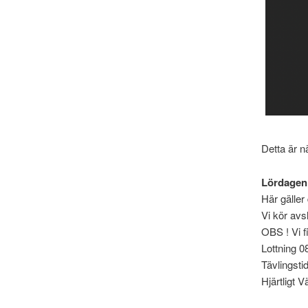
Detta är nä
Lördagen
Här gälle
Vi kör avs
OBS ! Vi f
Lottning 0
Tävlingsti
Hjärtligt 