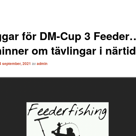
ggar för DM-Cup 3 Feede
nner om tävlingar i närtid
4 september, 2021
av
admin