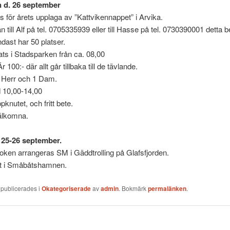
 d. 26 september
s för årets upplaga av ”Kattvikennappet” i Arvika.
 till Alf på tel. 0705335939 eller till Hasse på tel. 0730390001 detta 
ndast har 50 platser.
lats i Stadsparken från ca. 08,00
r 100:- där allt går tillbaka till de tävlande.
1 Herr och 1 Dam.
d 10,00-14,00
knutet, och fritt bete.
Välkomna.
 25-26 september.
ken arrangeras SM i Gäddtrolling på Glafsfjorden.
at i Småbåtshamnen.
 publicerades i
Okategoriserade
av
admin
. Bokmärk
permalänken
.