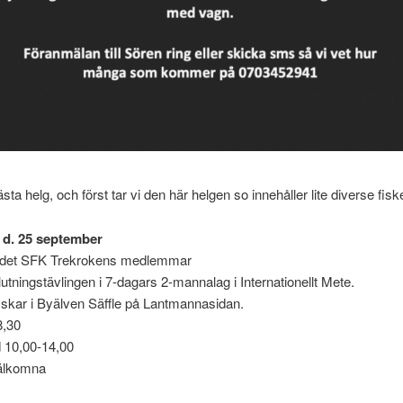
sta helg, och först tar vi den här helgen so innehåller lite diverse fisk
 d. 25 september
r det SFK Trekrokens medlemmar
lutningstävlingen i 7-dagars 2-mannalag i Internationellt Mete.
iskar i Byälven Säffle på Lantmannasidan.
8,30
d 10,00-14,00
Välkomna