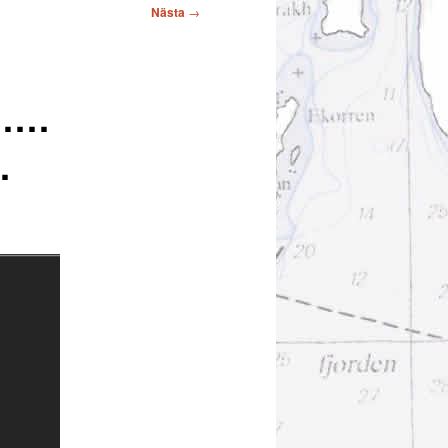
Nästa
→
r……
.