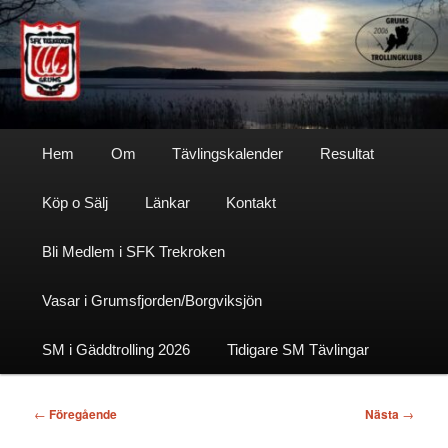
Hoppa
till
primärt
innehåll
Sfktrekroken
Huvudmeny
Hem
Om
Tävlingskalender
Resultat
Köp o Sälj
Länkar
Kontakt
Bli Medlem i SFK Trekroken
Vasar i Grumsfjorden/Borgviksjön
SM i Gäddtrolling 2026
Tidigare SM Tävlingar
Inläggsnavigering
←
Föregående
Nästa
→