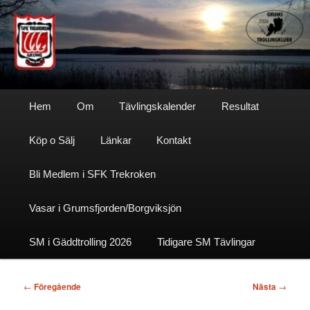
Hoppa
till
primärt
innehåll
Sfktrekroken
Huvudmeny
Hem
Om
Tävlingskalender
Resultat
Köp o Sälj
Länkar
Kontakt
Bli Medlem i SFK Trekroken
Vasar i Grumsfjorden/Borgviksjön
SM i Gäddtrolling 2026
Tidigare SM Tävlingar
Inläggsnavigering
←
Föregående
Nästa
→