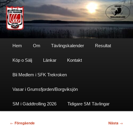
Hoppa
till
primärt
innehåll
Sfktrekroken
Huvudmeny
Hem
Om
Tävlingskalender
Resultat
Köp o Sälj
Länkar
Kontakt
Bli Medlem i SFK Trekroken
Vasar i Grumsfjorden/Borgviksjön
SM i Gäddtrolling 2026
Tidigare SM Tävlingar
Inläggsnavigering
←
Föregående
Nästa
→