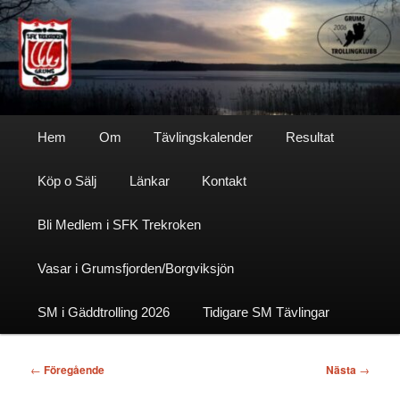
Hoppa
till
primärt
innehåll
Sfktrekroken
Huvudmeny
Hem
Om
Tävlingskalender
Resultat
Köp o Sälj
Länkar
Kontakt
Bli Medlem i SFK Trekroken
Vasar i Grumsfjorden/Borgviksjön
SM i Gäddtrolling 2026
Tidigare SM Tävlingar
Inläggsnavigering
←
Föregående
Nästa
→