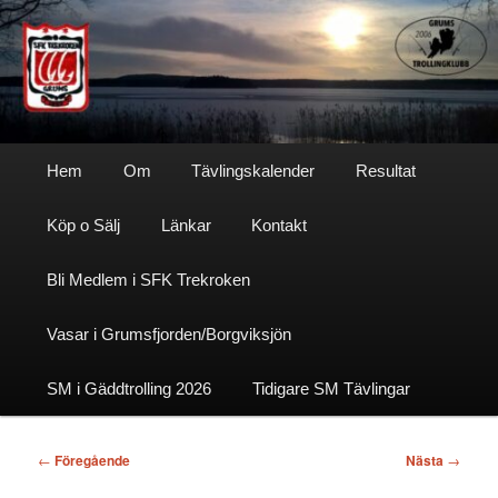
Hoppa
till
primärt
innehåll
Sfktrekroken
Huvudmeny
Hem
Om
Tävlingskalender
Resultat
Köp o Sälj
Länkar
Kontakt
Bli Medlem i SFK Trekroken
Vasar i Grumsfjorden/Borgviksjön
SM i Gäddtrolling 2026
Tidigare SM Tävlingar
Inläggsnavigering
←
Föregående
Nästa
→