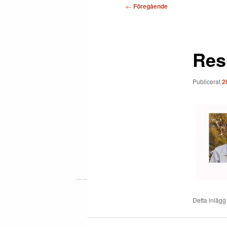
Inläggsnavigering
←
Föregående
Resu
Publicerat
2
Detta inlägg