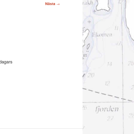
Nästa
→
5-dagars